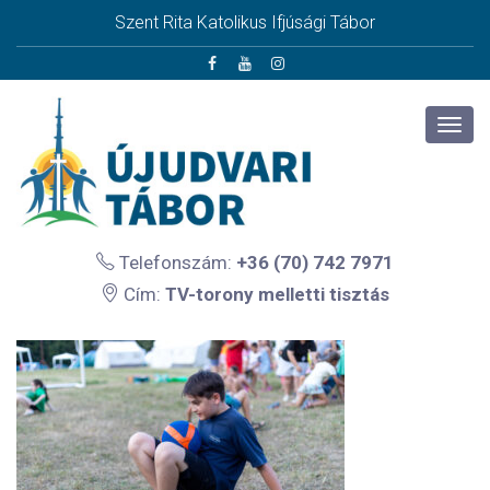
Szent Rita Katolikus Ifjúsági Tábor
Telefonszám:
+36 (70) 742 7971
Cím:
TV-torony melletti tisztás