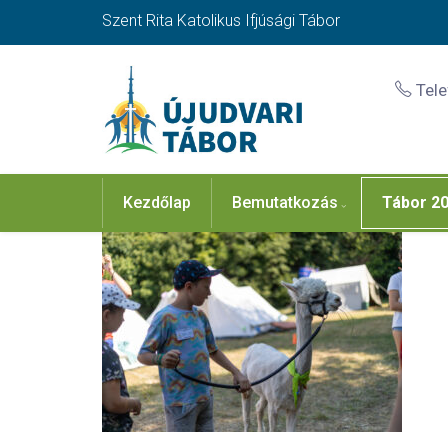
Szent Rita Katolikus Ifjúsági Tábor
Tel
Kezdőlap
Bemutatkozás
Tábor 2