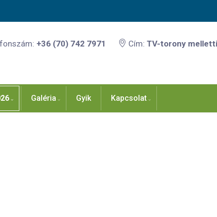
efonszám:
+36 (70) 742 7971
Cím:
TV-torony melletti
026
Galéria
Gyik
Kapcsolat