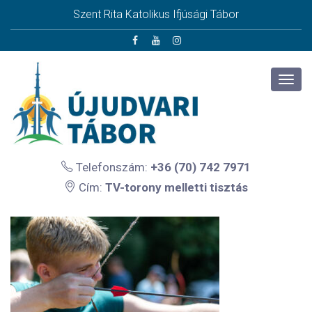
Szent Rita Katolikus Ifjúsági Tábor
Telefonszám:
+36 (70) 742 7971
Cím:
TV-torony melletti tisztás