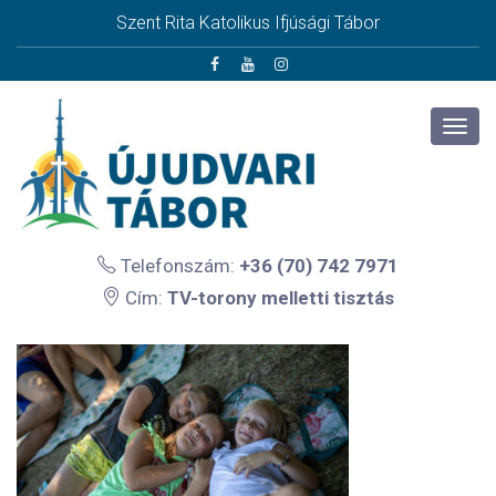
Szent Rita Katolikus Ifjúsági Tábor
Telefonszám:
+36 (70) 742 7971
Cím:
TV-torony melletti tisztás