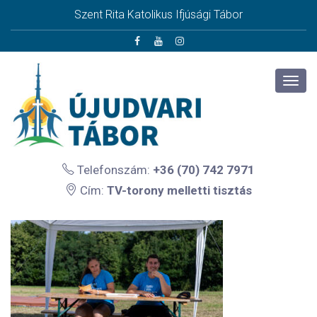
Szent Rita Katolikus Ifjúsági Tábor
Telefonszám:
+36 (70) 742 7971
Cím:
TV-torony melletti tisztás