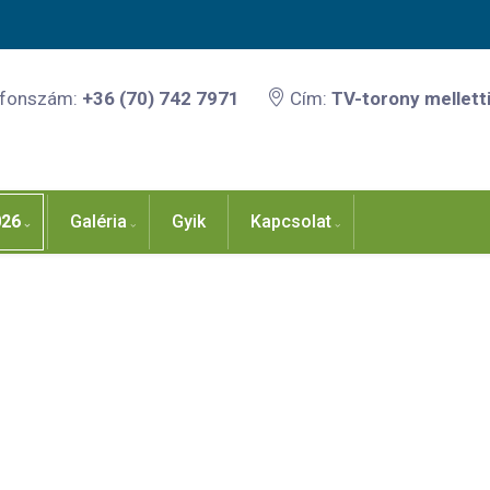
efonszám:
+36 (70) 742 7971
Cím:
TV-torony melletti
026
Galéria
Gyik
Kapcsolat