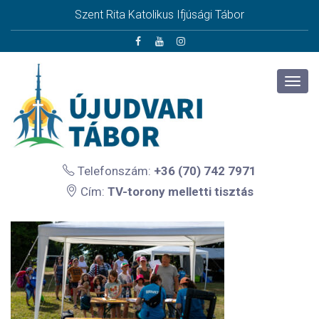
Szent Rita Katolikus Ifjúsági Tábor
Telefonszám:
+36 (70) 742 7971
Cím:
TV-torony melletti tisztás