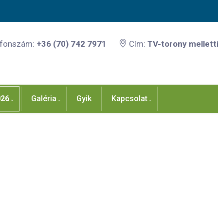
efonszám:
+36 (70) 742 7971
Cím:
TV-torony melletti
026
Galéria
Gyik
Kapcsolat