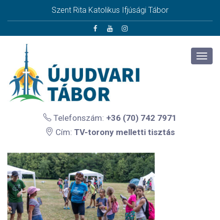
Szent Rita Katolikus Ifjúsági Tábor
Telefonszám:
+36 (70) 742 7971
Cím:
TV-torony melletti tisztás