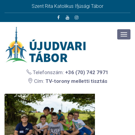
Szent Rita Katolikus Ifjúsági Tábor
Telefonszám:
+36 (70) 742 7971
Cím:
TV-torony melletti tisztás