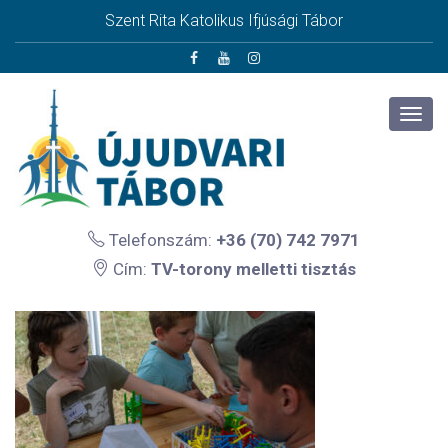
Szent Rita Katolikus Ifjúsági Tábor
Telefonszám:
+36 (70) 742 7971
Cím:
TV-torony melletti tisztás