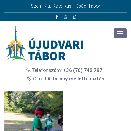
Szent Rita Katolikus Ifjúsági Tábor
Telefonszám:
+36 (70) 742 7971
Cím:
TV-torony melletti tisztás