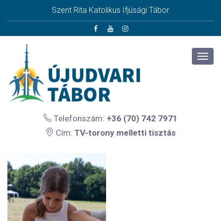
Szent Rita Katolikus Ifjúsági Tábor
Telefonszám:
+36 (70) 742 7971
Cím:
TV-torony melletti tisztás