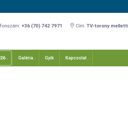
efonszám:
+36 (70) 742 7971
Cím:
TV-torony melletti
026
Galéria
Gyik
Kapcsolat