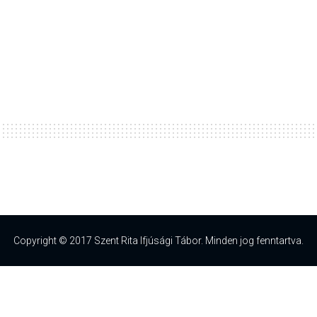
Copyright © 2017 Szent Rita Ifjúsági Tábor. Minden jog fenntartva.