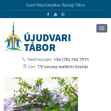
Szent Rita Katolikus Ifjúsági Tábor
Telefonszám:
+36 (70) 742 7971
Cím:
TV-torony melletti tisztás