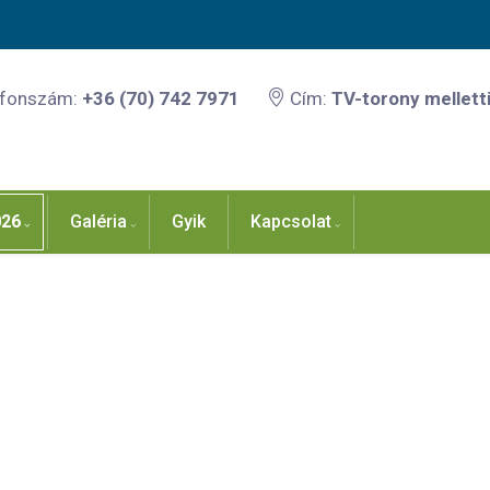
efonszám:
+36 (70) 742 7971
Cím:
TV-torony melletti
026
Galéria
Gyik
Kapcsolat