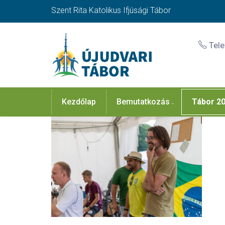
Szent Rita Katolikus Ifjúsági Tábor
Tel
Kezdőlap
Bemutatkozás
Tábor 2