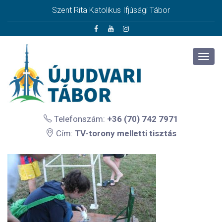
Szent Rita Katolikus Ifjúsági Tábor
Telefonszám:
+36 (70) 742 7971
Cím:
TV-torony melletti tisztás