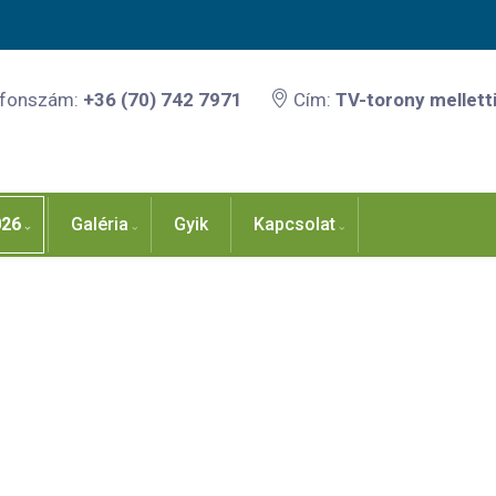
efonszám:
+36 (70) 742 7971
Cím:
TV-torony melletti
026
Galéria
Gyik
Kapcsolat